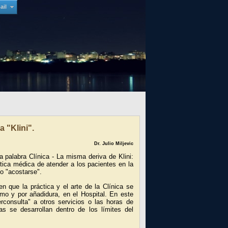
ail
a "Klini".
Dr. Julio Miljevic
 palabra Clínica - La misma deriva de Klini:
ctica médica de atender a los pacientes en la
so "acostarse".
n que la práctica y el arte de la Clínica se
mo y por añadidura, en el Hospital. En este
erconsulta" a otros servicios o las horas de
as se desarrollan dentro de los límites del