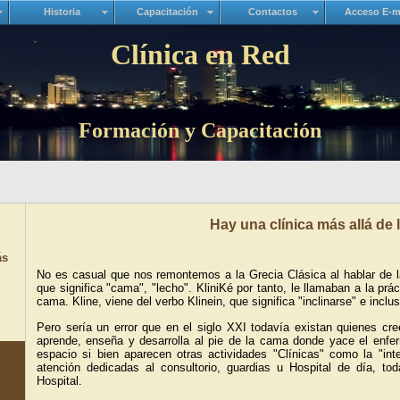
Historia
Capacitación
Contactos
Acceso E-m
Clínica en Red
Formación y Capacitación
Hay una clínica más allá de l
ás
No es casual que nos remontemos a la Grecia Clásica al hablar de la
que significa "cama", "lecho". KliniKé por tanto, le llamaban a la prá
cama. Kline, viene del verbo Klinein, que significa "inclinarse" e inclu
Pero sería un error que en el siglo XXI todavía existan quienes cree
aprende, enseña y desarrolla al pie de la cama donde yace el enfer
espacio si bien aparecen otras actividades "Clínicas" como la "int
atención dedicadas al consultorio, guardias u Hospital de día, tod
Hospital.