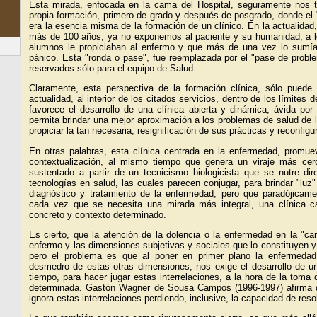
Esta mirada, enfocada en la cama del Hospital, seguramente nos 
propia formación, primero de grado y después de posgrado, donde el 
era la esencia misma de la formación de un clínico. En la actualidad
más de 100 años, ya no exponemos al paciente y su humanidad, a lo
alumnos le propiciaban al enfermo y que más de una vez lo sumía
pánico. Esta "ronda o pase", fue reemplazada por el "pase de probl
reservados sólo para el equipo de Salud.
Claramente, esta perspectiva de la formación clínica, sólo puede 
actualidad, al interior de los citados servicios, dentro de los límites
favorece el desarrollo de una clínica abierta y dinámica, ávida por
permita brindar una mejor aproximación a los problemas de salud de 
propiciar la tan necesaria, resignificación de sus prácticas y reconfigur
En otras palabras, esta clínica centrada en la enfermedad, promue
contextualización, al mismo tiempo que genera un viraje más cer
sustentado a partir de un tecnicismo biologicista que se nutre dir
tecnologías en salud, las cuales parecen conjugar, para brindar "luz" 
diagnóstico y tratamiento de la enfermedad, pero que paradójicame
cada vez que se necesita una mirada más integral, una clínica c
concreto y contexto determinado.
Es cierto, que la atención de la dolencia o la enfermedad en la "ca
enfermo y las dimensiones subjetivas y sociales que lo constituyen y
pero el problema es que al poner en primer plano la enfermedad,
desmedro de estas otras dimensiones, nos exige el desarrollo de un
tiempo, para hacer jugar estas interrelaciones, a la hora de la toma
determinada. Gastón Wagner de Sousa Campos (1996-1997) afirma q
ignora estas interrelaciones perdiendo, inclusive, la capacidad de res