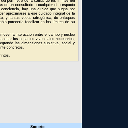
del perímetro de la cama, de los límites del
as de un consultorio o cualquier otro espacio
 conciencia, hay una clínica que pugna por
der aproximarse a ese cuidado integral de la
te, y tantas veces iatrogénica, de enfoques
ólo parecería focalizar en los límites de su
omover la interacción entre el campo y núcleo
ransitar los espacios vivenciales necesarios,
ntegrando las dimensiones subjetiva, social y
ente concretos.
intos.
Soporte: