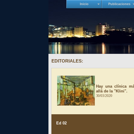
Inicio
Publicaciones
EDITORIALES:
Hay una clínica m
allá de la "Klini".
30/03/2020
Ed 02