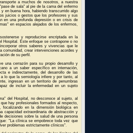
transporte a muchos de nosotros, a nuestra
"pase de sala" al pie de la cama del enfermo
, y en buena hora, habiendo transcurrido algo
s juicios o gestos que los profesores y sus
n en una profunda depresión o en crisis de
emas" en espacios alejados de los enfermos,
sostenerse y reproducirse encriptada en la
 del Hospital. Este enfoque se contrapone o no
 incorporar otros saberes y vivencias que le
la comunidad, crear intervenciones acordes y
ación de su perfil.
ve una cerrazón para su propio desarrollo y
cano a un saber específico en internación,
ecta e indirectamente, del desarrollo de las
a lo que la semiología infiere y por tanto, al
nte, ingresan en un territorio de penumbras
apaz de incluir la enfermedad en un sujeto
ma" del Hospital, no desconoce al sujeto, al
 que hay profesionales formados al respecto,
 focalizando en la dimensión biológica en
a capacidad extraordinaria de abstracción y
 de decisiones sobre la salud de una persona
ue: "La clínica se empobrece toda vez que
olver problemas estrictamente clínicos".