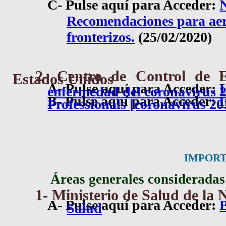
C- Pulse aquí para Acceder:
Recomendaciones para aer
fronterizos.
(25/02/2020)
2- Centro de Control de 
Estados Unidos
A- Pulse aquí para Acceder:
L
enfermedad del coronavirus 
B- Pulse aquí para Acceder:
I
Professionals [coronavirus 2
IMPORT
Áreas generales consideradas 
1- Ministerio de Salud de la 
A- Pulse aquí para Acceder:
Salud