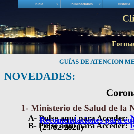
Inicio
Publicaciones
Historia
Cl
Formac
GUÍAS DE ATENCION ME
NOVEDADES:
Coron
1- Ministerio de Salud de la 
A- Pulse aquí para Acceder:
Recomendaciones para equ
B- Pulse aquí para Acceder:
F
(25/02/2020)