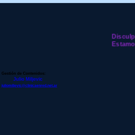
Disculpe 
Estamos t
Gestión de Contenidos:
Julio Miljevic
juliomiljevic@clinicaenred.net.ar